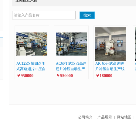
压缩机及风机
搜索
AC125双轴四点闭
AC60闭式双点高速
AK-65开式高速翅
式高速翅片冲压自
翅片冲压自动生产
片冲压自动生产线
动生产线
线
￥950000
￥550000
￥180000
公司简介
|
产品展示
|
网站地图
|