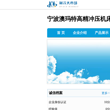
制冷大市场
宁波澳玛特高精冲压机
首 页
企业介绍
产品展示
诚信档案
更多>
企业身份认证
10分
经验值
0分